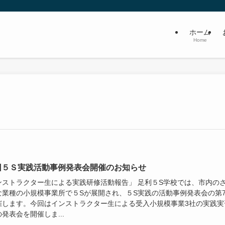
ホーム
Home
回５Ｓ実践活動事例発表会開催のお知らせ
ンストラクター生による実践研修活動報告」 足利５S学校では、市内の
な業種の小規模事業所で５Sが展開され、５S実践の活動事例発表会の第
催します。今回はインストラクター生による受入小規模事業3社の実践実
発表会を開催しま...