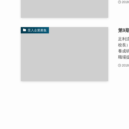
201
第9
受入企業募集
足利
校長
養成
職場提
201