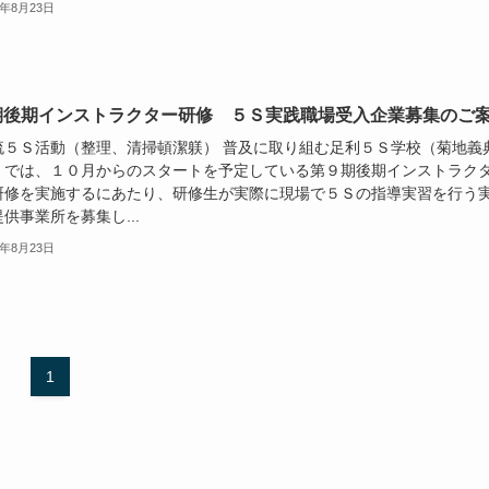
8年8月23日
期後期インストラクター研修 ５Ｓ実践職場受入企業募集のご
流５Ｓ活動（整理、清掃頓潔躾） 普及に取り組む足利５Ｓ学校（菊地義
）では、１０月からのスタートを予定している第９期後期インストラク
研修を実施するにあたり、研修生が実際に現場で５Ｓの指導実習を行う
供事業所を募集し...
8年8月23日
1