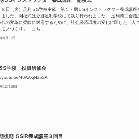
7期５Sインストラクター養成講座 開校式
２８日（火）足利５S学校主催 第１７期５Sインストラクター養成講座
しました。開校式は史跡足利学校にて執り行われました。 足利商工会議
時代の変革に柔軟に対応するために、社会経済環境の変化に即した「人
モノづくり」「まち...
6年5月21日
５S学校 役員研修会
://youtu.be/48AVXjNa5SA
5年12月16日
6期後期 ５SIR養成講座３回目