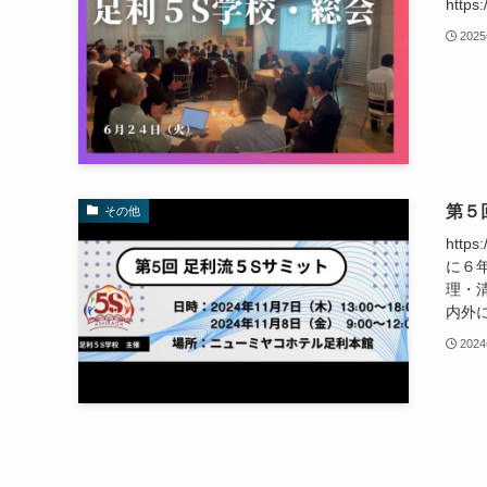
https
202
第５
その他
htt
に６
理・
内外に
202