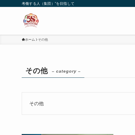
考働する人（集団）”を目指して
ホーム
その他
その他
– category –
その他