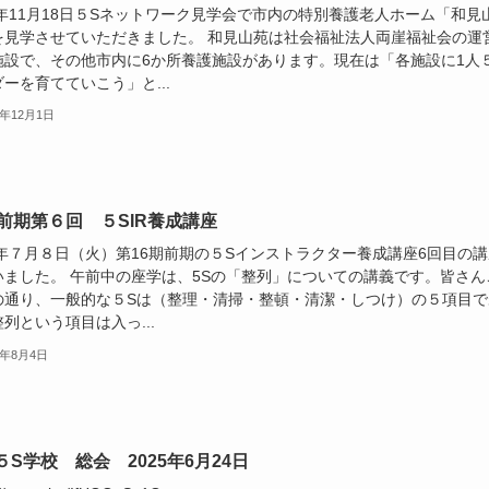
5年11月18日５Sネットワーク見学会で市内の特別養護老人ホーム「和見
を見学させていただきました。 和見山苑は社会福祉法人両崖福祉会の運
施設で、その他市内に6か所養護施設があります。現在は「各施設に1人
ーを育てていこう」と...
5年12月1日
期前期第６回 ５SIR養成講座
5年７月８日（火）第16期前期の５Sインストラクター養成講座6回目の講
いました。 午前中の座学は、5Sの「整列」についての講義です。皆さん
の通り、一般的な５Sは（整理・清掃・整頓・清潔・しつけ）の５項目で
列という項目は入っ...
5年8月4日
５S学校 総会 2025年6月24日