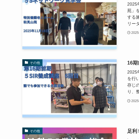
202
苑」
する
リーダ
202
16
その他
202
を行
存じ
り、整
202
足利
その他