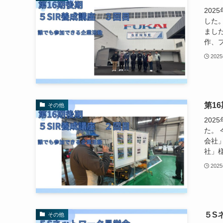
202
した
まし
作、プ
202
第1
その他
202
た。
会社
社」
202
５S
その他