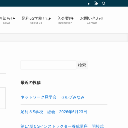
お知らせ
足利5S学校とは
入会案内
お問い合わせ
News
About us
Infomation
Contact
検索
最近の投稿
ネットワーク見学会 セルプみなみ
足利５S学校 総会 2026年6月23日
第17期５Sインストラクター養成講座 開校式