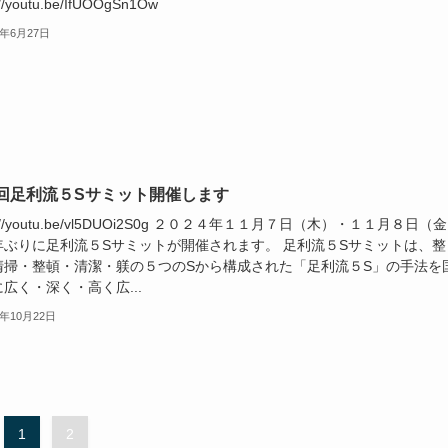
://youtu.be/IfUOOgSn1Ow
5年6月27日
回足利流５Sサミット開催します
ps://youtu.be/vl5DUOi2S0g ２０２４年１１月７日（木）・１１月８日（
年ぶりに足利流５Sサミットが開催されます。 足利流５Sサミットは、整
清掃・整頓・清潔・躾の５つのSから構成された「足利流５S」の手法を
広く・深く・高く広...
4年10月22日
1
2