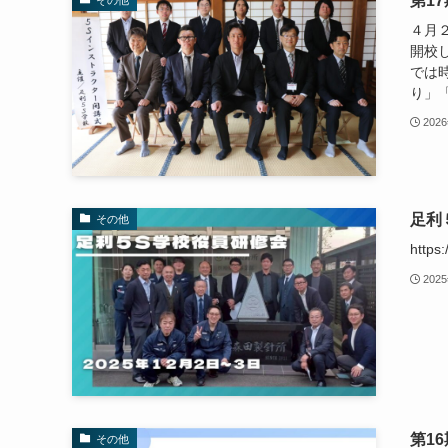
第1
４月
開校
では
り」「
202
足利
その他
https
202
第1
その他